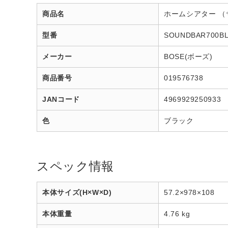
商品名
ホームシアター （サウン
型番
SOUNDBAR700B
メーカー
BOSE(ボーズ)
商品番号
019576738
JANコード
4969929250933
色
ブラック
スペック情報
本体サイズ(H×W×D)
57.2×978×108
本体重量
4.76 kg