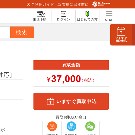
ご利用ガイド
買取に出す前に
来店予約
ログイン
はじめての方
いますぐ
買取申込
買取金額
th対応］
￥
（税込）
いますぐ買取申込
買取お取扱い窓口
計が