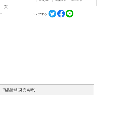
宅配買取
店舗買取
出張買取
ん。買
す。
シェアする
商品情報(発売当時)