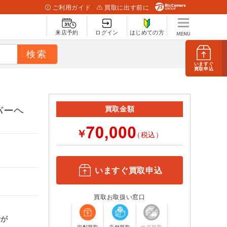
ご利用ガイド
買取に出す前に
来店予約
ログイン
はじめての方
いますぐ
買取申込
ーバーヘ
買取金額
￥
（税込）
いますぐ買取申込
買取お取扱い窓口
計が