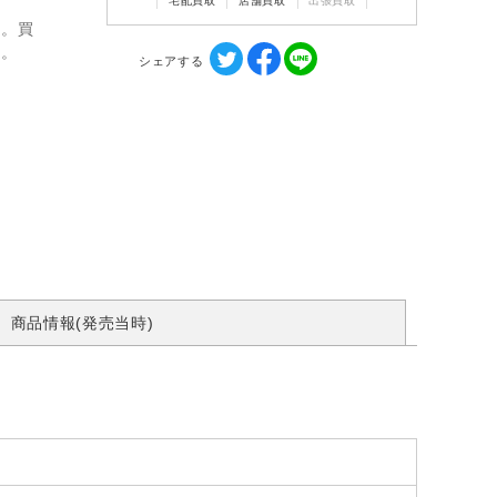
宅配買取
店舗買取
出張買取
ん。買
す。
シェアする
商品情報(発売当時)