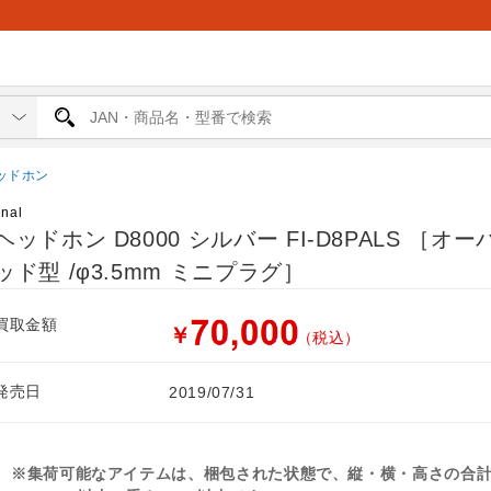
ッドホン
inal
ヘッドホン D8000 シルバー FI-D8PALS ［オ
ッド型 /φ3.5mm ミニプラグ］
買取金額
￥
（税込）
発売日
2019/07/31
※集荷可能なアイテムは、梱包された状態で、縦・横・高さの合