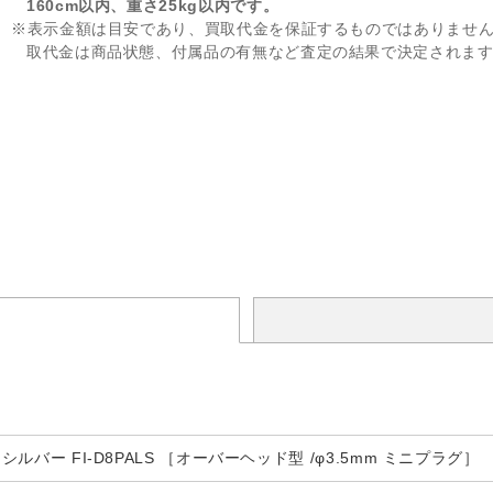
160cm以内、重さ25kg以内です。
※表示金額は目安であり、買取代金を保証するものではありませ
取代金は商品状態、付属品の有無など査定の結果で決定されま
 シルバー FI-D8PALS ［オーバーヘッド型 /φ3.5mm ミニプラグ］