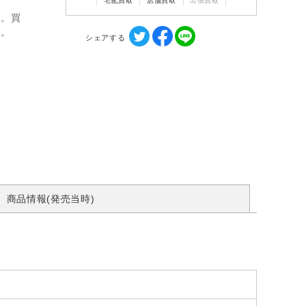
宅配買取
店舗買取
出張買取
ん。買
す。
シェアする
商品情報(発売当時)