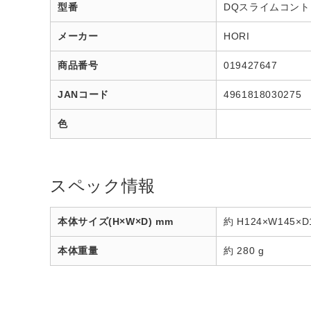
型番
DQスライムコン
メーカー
HORI
商品番号
019427647
JANコード
4961818030275
色
スペック情報
本体サイズ(H×W×D) mm
約 H124×W145×D
本体重量
約 280 g