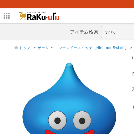
アイテム検索
トップ
>
ゲーム
>
ニンテンドースイッチ（NintendoSwitch）
>