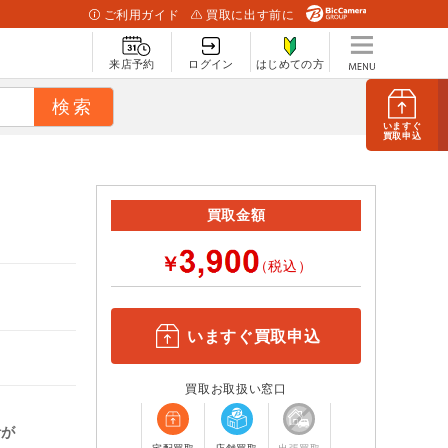
ご利用ガイド
買取に出す前に
来店予約
ログイン
はじめての方
いますぐ
買取申込
買取金額
￥
（税込）
いますぐ買取申込
買取お取扱い窓口
計が