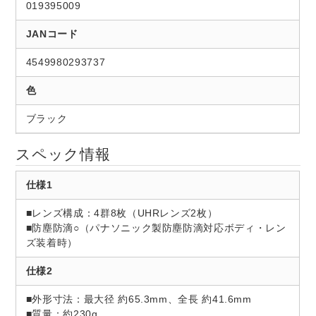
019395009
JANコード
4549980293737
色
ブラック
スペック情報
仕様1
■レンズ構成：4群8枚（UHRレンズ2枚）
■防塵防滴○（パナソニック製防塵防滴対応ボディ・レン
ズ装着時）
仕様2
■外形寸法：最大径 約65.3mm、全長 約41.6mm
■質量：約230g