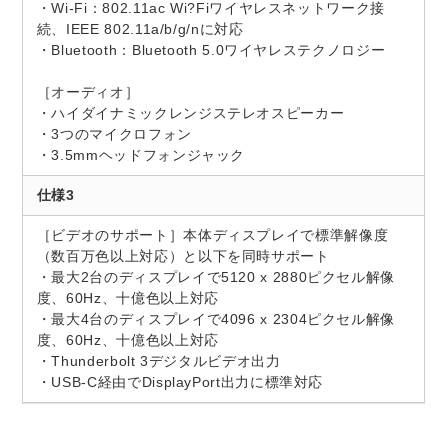
・Wi-Fi：802.11ac Wi?Fiワイヤレスネットワーク接
続、IEEE 802.11a/b/g/nに対応
・Bluetooth：Bluetooth 5.0ワイヤレステクノロジー
［オーディオ］
・ハイダイナミックレンジステレオスピーカー
・3つのマイクロフォン
・3.5mmヘッドフォンジャック
仕様3
［ビデオのサポート］本体ディスプレイで標準解像度
（数百万色以上対応）と以下を同時サポート
・最大2台のディスプレイで5120 x 2880ピクセル解像
度、60Hz、十億色以上対応
・最大4台のディスプレイで4096 x 2304ピクセル解像
度、60Hz、十億色以上対応
・Thunderbolt 3デジタルビデオ出力
・USB-C経由でDisplayPort出力に標準対応