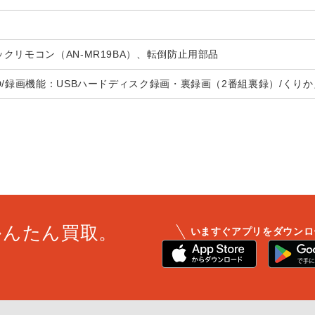
クリモコン（AN-MR19BA）、転倒防止用部品
D/録画機能：USBハードディスク録画・裏録画（2番組裏録）/くりかえ
かんたん買取。
いますぐアプリをダウンロ