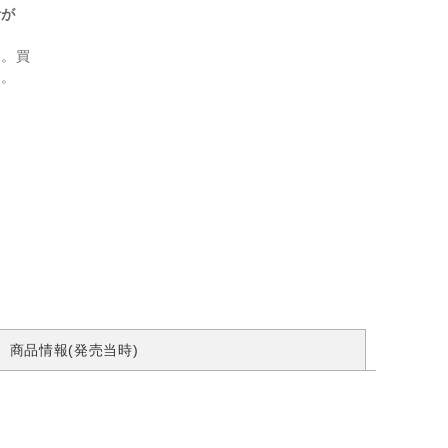
計が
ん。買
す。
商品情報(発売当時)