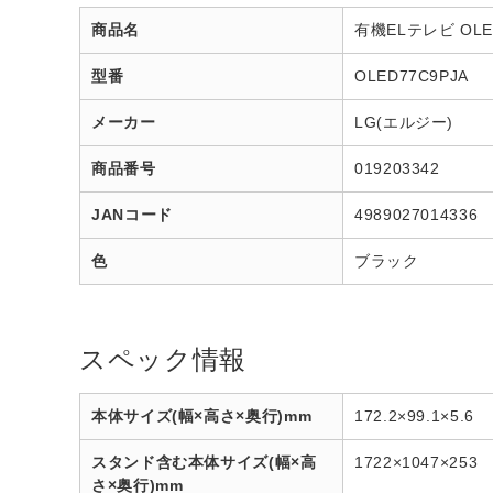
商品名
有機ELテレビ OLED
型番
OLED77C9PJA
メーカー
LG(エルジー)
商品番号
019203342
JANコード
4989027014336
色
ブラック
スペック情報
本体サイズ(幅×高さ×奥行)mm
172.2×99.1×5.6
スタンド含む本体サイズ(幅×高
1722×1047×253
さ×奥行)mm