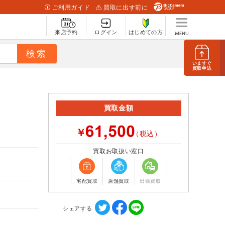
ご利用ガイド
買取に出す前に
来店予約
ログイン
はじめての方
いますぐ
買取申込
買取金額
￥
（税込）
買取お取扱い窓口
宅配買取
店舗買取
出張買取
シェアする