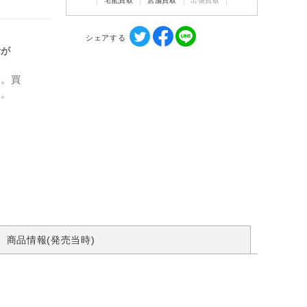
宅配買取
店舗買取
出張買取
シェアする
計が
ん。買
す。
商品情報(発売当時)