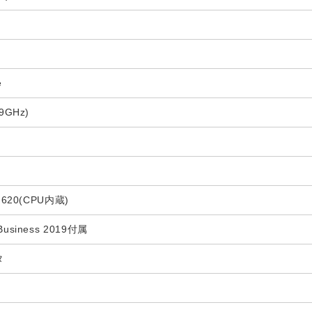
e
.9GHz)
cs 620(CPU内蔵)
 Business 2019付属
タ