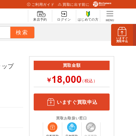
ご利用ガイド
買取に出す前に
来店予約
ログイン
はじめての方
いますぐ
買取申込
 ラップ
買取金額
￥
（税込）
B
いますぐ買取申込
買取お取扱い窓口