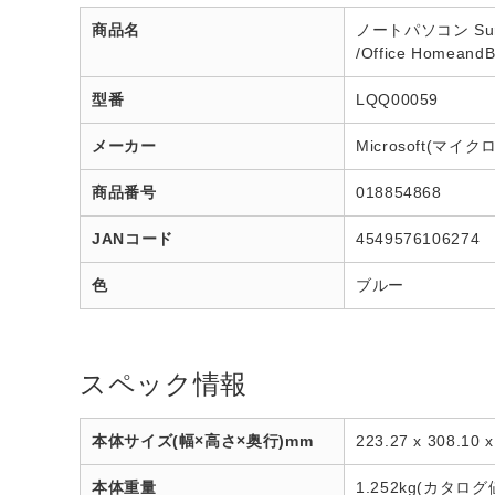
商品名
ノートパソコン Surfa
/Office Homea
型番
LQQ00059
メーカー
Microsoft(マイ
商品番号
018854868
JANコード
4549576106274
色
ブルー
スペック情報
本体サイズ(幅×高さ×奥行)mm
223.27 x 308.1
本体重量
1.252kg(カタログ