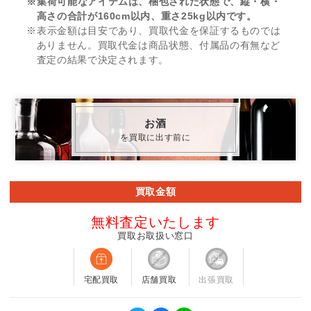
※集荷可能なアイテムは、梱包された状態で、縦・横・
高さの合計が160cm以内、重さ25kg以内です。
※表示金額は目安であり、買取代金を保証するものでは
ありません。買取代金は商品状態、付属品の有無など
査定の結果で決定されます。
お酒
を買取に出す前に
買取金額
無料査定いたします
買取お取扱い窓口
宅配買取
店舗買取
出張買取