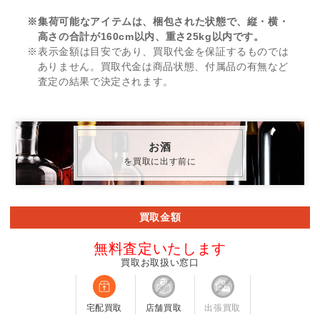
※集荷可能なアイテムは、梱包された状態で、縦・横・
高さの合計が160cm以内、重さ25kg以内です。
※表示金額は目安であり、買取代金を保証するものでは
ありません。買取代金は商品状態、付属品の有無など
査定の結果で決定されます。
お酒
を買取に出す前に
買取金額
無料査定いたします
買取お取扱い窓口
宅配買取
店舗買取
出張買取