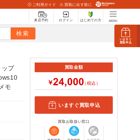
ご利用ガイド
買取に出す前に
来店予約
ログイン
はじめての方
いますぐ
買取申込
 ラップ
買取金額
ows10
￥
（税込）
 /メモ
いますぐ買取申込
買取お取扱い窓口