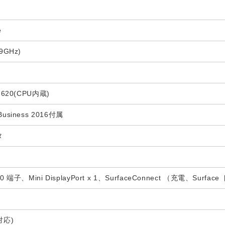
e
.9GHz)
cs 620(CPU内蔵)
 Business 2016付属
タ
0 端子、Mini DisplayPort x 1、SurfaceConnect （充電、S
対応)