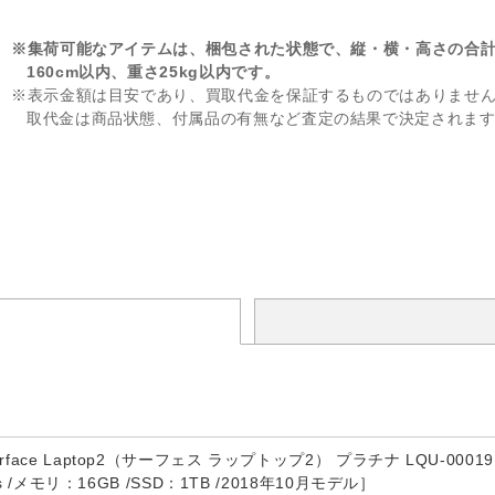
※集荷可能なアイテムは、梱包された状態で、縦・横・高さの合
160cm以内、重さ25kg以内です。
※表示金額は目安であり、買取代金を保証するものではありませ
取代金は商品状態、付属品の有無など査定の結果で決定されま
ce Laptop2（サーフェス ラップトップ2） プラチナ LQU-00019 ［13.5型 /
ess /メモリ：16GB /SSD：1TB /2018年10月モデル］