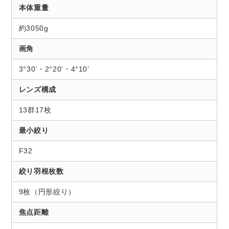
本体重量
約3050g
画角
3°30’・2°20’・4°10’
レンズ構成
13群17枚
最小絞り
F32
絞り羽根枚数
9枚（円形絞り）
焦点距離