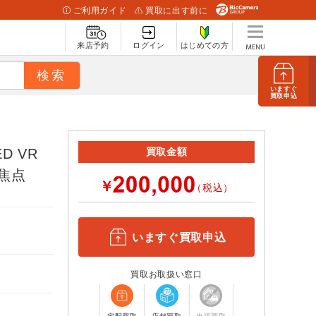
ご利用ガイド
買取に出す前に
来店予約
ログイン
はじめての方
いますぐ
買取申込
ED VR
買取金額
単焦点
￥
（税込）
いますぐ買取申込
買取お取扱い窓口