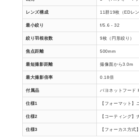
レンズ構成
11群19枚（ED
最小絞り
f/5.6 - 32
絞り羽根枚数
9枚（円形絞り）
焦点距離
500mm
最短撮影距離
撮像面から3.0m
最大撮影倍率
0.18倍
付属品
バヨネットフード H
仕様1
【フォーマット】
仕様2
【コーティング】
仕様3
【フォーカス方式