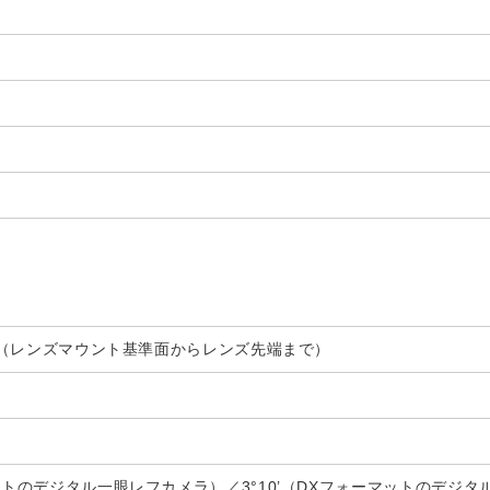
7mm（レンズマウント基準面からレンズ先端まで）
マットのデジタル一眼レフカメラ）／3°10’（DXフォーマットのデジ