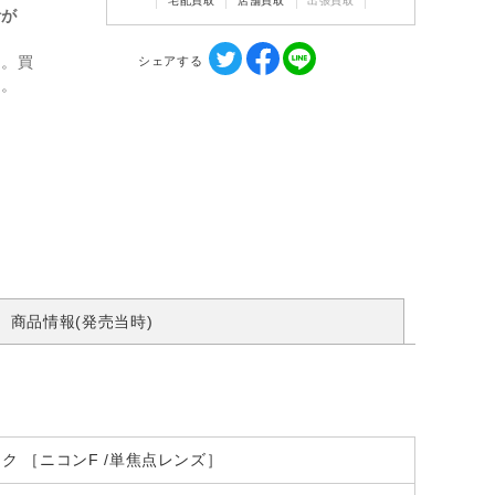
宅配買取
店舗買取
出張買取
計が
ん。買
シェアする
す。
商品情報(発売当時)
 ブラック ［ニコンF /単焦点レンズ］