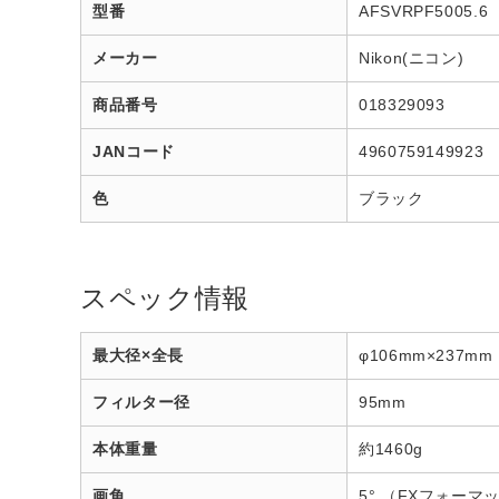
型番
AFSVRPF5005.6
メーカー
Nikon(ニコン)
商品番号
018329093
JANコード
4960759149923
色
ブラック
スペック情報
最大径×全長
φ106mm×23
フィルター径
95mm
本体重量
約1460g
画角
5° （FXフォー