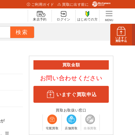
ご利用ガイド
買取に出す前に
来店予約
ログイン
はじめての方
いますぐ
買取申込
買取金額
お問い合わせください
いますぐ買取申込
買取お取扱い窓口
計が
宅配買取
店舗買取
出張買取
ん。買