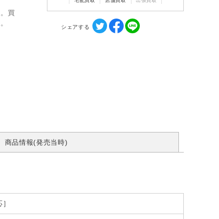
宅配買取
店舗買取
出張買取
ん。買
す。
シェアする
商品情報(発売当時)
応］