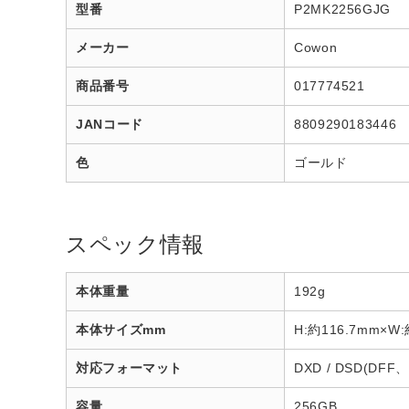
型番
P2MK2256GJG
メーカー
Cowon
商品番号
017774521
JANコード
8809290183446
色
ゴールド
スペック情報
本体重量
192g
本体サイズmm
H:約116.7mm×W:
対応フォーマット
DXD / DSD(DFF、 D
容量
256GB