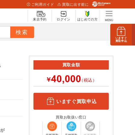
ご利用ガイド
買取に出す前に
来店予約
ログイン
はじめての方
いますぐ
買取申込
G
買取金額
￥
（税込）
いますぐ買取申込
買取お取扱い窓口
計が