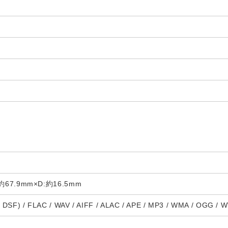
約67.9mm×D:約16.5mm
SF) / FLAC / WAV / AIFF / ALAC / APE / MP3 / WMA / OGG / W