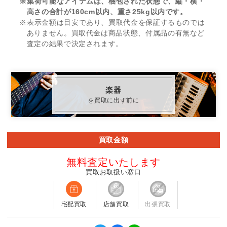
※集荷可能なアイテムは、梱包された状態で、縦・横・
高さの合計が160cm以内、重さ25kg以内です。
※表示金額は目安であり、買取代金を保証するものでは
ありません。買取代金は商品状態、付属品の有無など
査定の結果で決定されます。
楽器
を買取に出す前に
買取金額
無料査定いたします
買取お取扱い窓口
宅配買取
店舗買取
出張買取