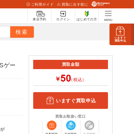
ご利用ガイド
買取に出す前に
来店予約
ログイン
はじめての方
いますぐ
買取申込
Sゲー
買取金額
￥
（税込）
いますぐ買取申込
買取お取扱い窓口
計が