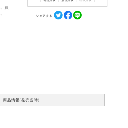
宅配買取
店舗買取
出張買取
ん。買
す。
シェアする
商品情報(発売当時)