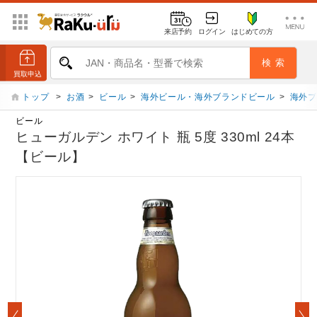
来店予約
ログイン
はじめての方
トップ
>
お酒
>
ビール
>
海外ビール・海外ブランドビール
>
海外ブ
ビール
ヒューガルデン ホワイト 瓶 5度 330ml 24本
【ビール】