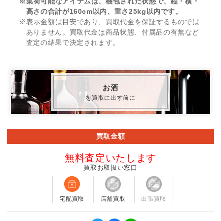
※集荷可能なアイテムは、梱包された状態で、縦・横・
高さの合計が160cm以内、重さ25kg以内です。
※表示金額は目安であり、買取代金を保証するものでは
ありません。買取代金は商品状態、付属品の有無など
査定の結果で決定されます。
お酒
を買取に出す前に
買取金額
無料査定いたします
買取お取扱い窓口
宅配買取
店舗買取
出張買取