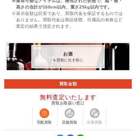
※集荷可能なアイテムは、梱包された状態で、縦・横・
高さの合計が160cm以内、重さ25kg以内です。
※表示金額は目安であり、買取代金を保証するものでは
ありません。買取代金は商品状態、付属品の有無など
査定の結果で決定されます。
お酒
を買取に出す前に
買取金額
無料査定いたします
買取お取扱い窓口
宅配買取
店舗買取
出張買取