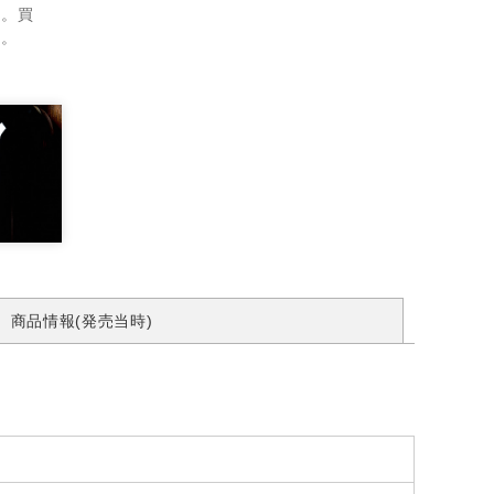
ん。買
す。
商品情報(発売当時)