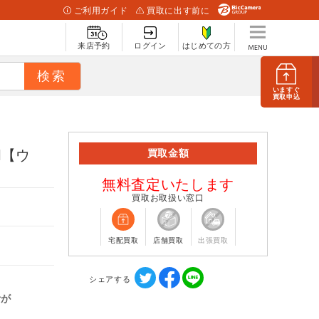
ご利用ガイド
買取に出す前に
来店予約
ログイン
はじめての方
いますぐ
買取申込
l【ウ
買取金額
無料査定いたします
買取お取扱い窓口
宅配買取
店舗買取
出張買取
シェアする
計が