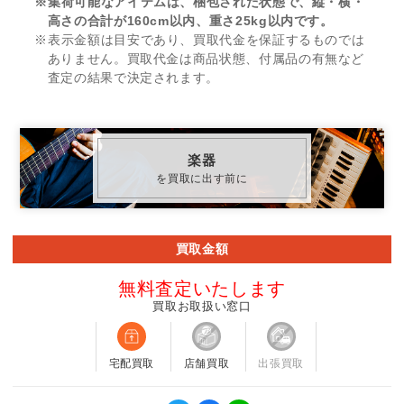
※集荷可能なアイテムは、梱包された状態で、縦・横・
高さの合計が160cm以内、重さ25kg以内です。
※表示金額は目安であり、買取代金を保証するものでは
ありません。買取代金は商品状態、付属品の有無など
査定の結果で決定されます。
楽器
を買取に出す前に
買取金額
無料査定いたします
買取お取扱い窓口
宅配買取
店舗買取
出張買取