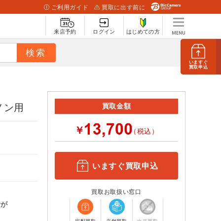
ご利用ガイド
買取に出す前に
来店予約
ログイン
はじめての方
いますぐ
買取申込
ヤノン用
買取金額
￥
（税込）
いますぐ買取申込
買取お取扱い窓口
計が