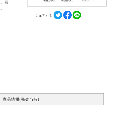
宅配買取
店舗買取
出張買取
ん。買
す。
シェアする
商品情報(発売当時)