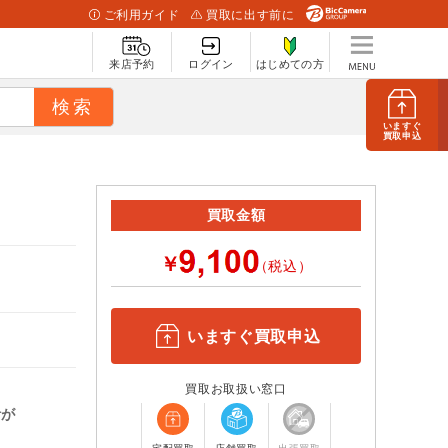
ご利用ガイド
買取に出す前に
来店予約
ログイン
はじめての方
いますぐ
買取申込
買取金額
￥
（税込）
いますぐ買取申込
買取お取扱い窓口
計が