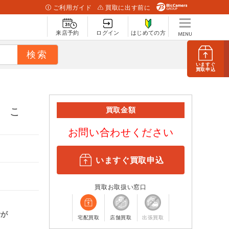
ご利用ガイド
買取に出す前に
来店予約
ログイン
はじめての方
いますぐ
買取申込
ン こ
買取金額
お問い合わせください
いますぐ買取申込
買取お取扱い窓口
計が
宅配買取
店舗買取
出張買取