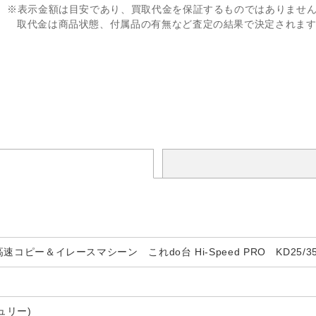
※表示金額は目安であり、買取代金を保証するものではありませ
取代金は商品状態、付属品の有無など査定の結果で決定されま
D高速コピー＆イレースマシーン これdo台 Hi-Speed PRO KD25/3
ュリー)