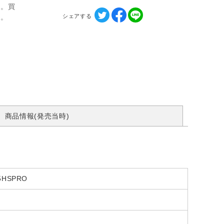
ん。買
シェアする
す。
商品情報(発売当時)
5HSPRO