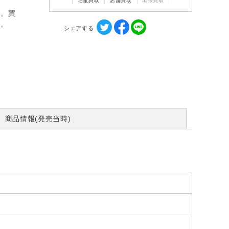
宅配買取
店舗買取
出張買取
ん。買
す。
シェアする
商品情報(発売当時)