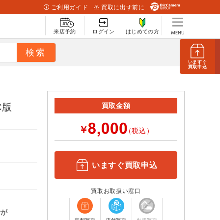
ご利用ガイド
買取に出す前に
来店予約
ログイン
はじめての方
いますぐ
買取申込
C版
買取金額
￥
（税込）
いますぐ買取申込
買取お取扱い窓口
計が