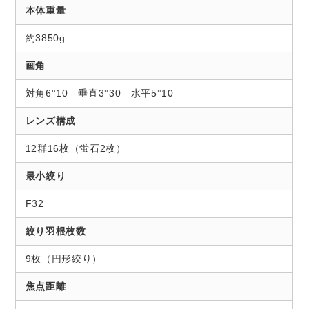
本体重量
約3850g
画角
対角6°10 垂直3°30 水平5°10
レンズ構成
12群16枚（蛍石2枚）
最小絞り
F32
絞り羽根枚数
9枚（円形絞り）
焦点距離