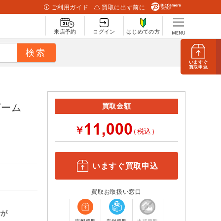
ご利用ガイド
買取に出す前に
来店予約
ログイン
はじめての方
いますぐ
買取申込
ゲーム
買取金額
￥
（税込）
いますぐ買取申込
買取お取扱い窓口
計が