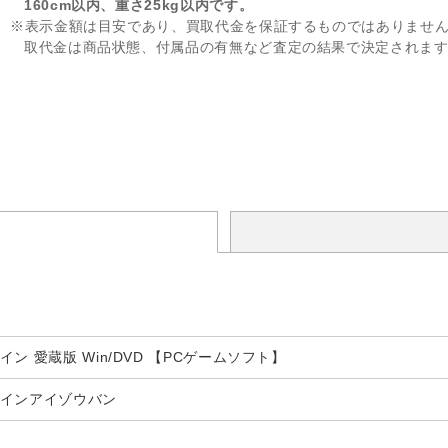
160cm以内、重さ25kg以内です。
※表示金額は目安であり、買取代金を保証するものではありませ
取代金は商品状態、付属品の有無など査定の結果で決定されま
ン 愛蔵版 Win/DVD 【PCゲームソフト】
レインアイゾウバン