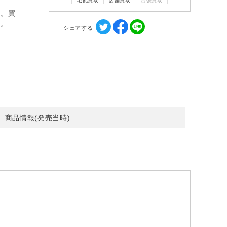
宅配買取
店舗買取
出張買取
ん。買
す。
シェアする
商品情報(発売当時)