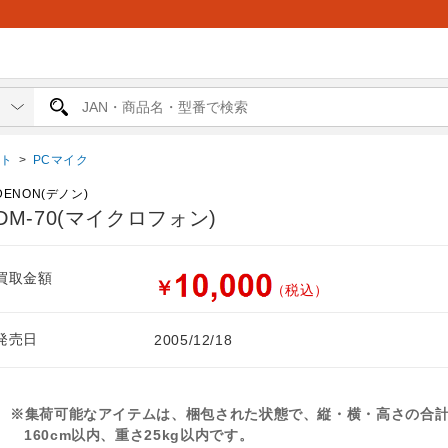
ット
>
PCマイク
DENON(デノン)
DM-70(マイクロフォン)
買取金額
￥
（税込）
発売日
2005/12/18
※集荷可能なアイテムは、梱包された状態で、縦・横・高さの合
160cm以内、重さ25kg以内です。