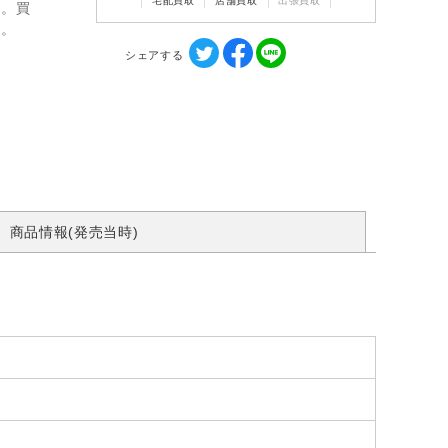
宅配買取
店舗買取
出張買取
ん。買
す。
シェアする
商品情報(発売当時)