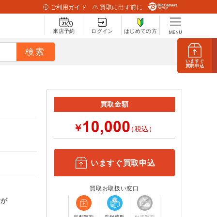
ご利用ガイド
買取に出す前に
来店予約
ログイン
はじめての方
いますぐ
買取申込
買取金額
￥
（税込）
いますぐ買取申込
買取お取扱い窓口
計が