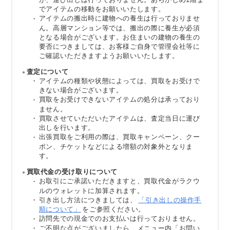
でアイテムの移動をお願いいたします。
アイテムの搬出時に建物への養生は行っておりませ
ん。高層マンション等では、搬出の際に養生が必須
となる場合がございます。お住まいの建物の養生の
要否につきましては、お客様ご自身で管理会社等に
ご確認いただきますようお願いいたします。
査定について
アイテムの種類や状態によっては、買取をお受けで
きない場合がございます。
買取をお受けできないアイテムの処分は承っており
ません。
買取させていただいたアイテムは、査定当日に運び
出しを行います。
出張買取をご利用の際は、買取キャンペーン、クー
ポン、チケットなどによる増額の対象外となりま
す。
買取代金の受け取りについて
お取引にご承諾いただきますと、買取代金がラクウ
ルのウォレットに加算されます。
引き出し方法につきましては、
「引き出しの操作手
順について」
をご参照ください。
訪問先での現金でのお支払いは行っておりません。
ご不明な点がございましたら、メニュー内「お問い