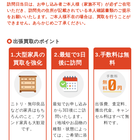
訪問日当日は、お申し込み者ご本人様（家族不可）が必ずご在宅
いただき、訪問先の住所が記載されている本人確認書類のご提示
をお願いいたします。ご本人様不在の場合は、買取を行うことが
できません。あらかじめご了承ください。
出張買取のポイント
1.大型家具の
2.最短で3日
3.手数料は無
買取を強化
後に訪問
料
ニトリ・無印良品
最短でお申し込み
出張費、査定料、
などの家具はもち
から3日後にご訪
搬出代金、キャン
ろんのこと、ブラ
問いたします。
セル料はすべて無
ンド家具も大歓迎
（地域やお品物の
料です。
です。
種類・状態によっ
ては、ご希望に添