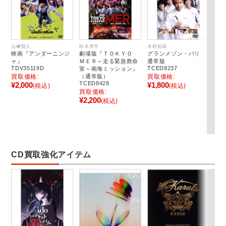
山﨑賢人
鈴木亮平
木村拓哉
二宮
映画『アンダーニンジ
劇場版『ＴＯＫＹＯ
グランメゾン・パリ
映
ャ』
ＭＥＲ～走る緊急救命
通常版
常
TDV35119D
TCED8237
TD
室～南海ミッション』
買取価格:
（通常版）
買取価格:
買
TCED8428
¥2,000
¥1,800
¥2
(税込)
(税込)
買取価格:
¥2,200
(税込)
CD買取強化アイテム