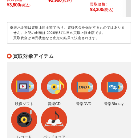
¥2,900
(税込)
¥3,800
買取価格:
買
(税込)
¥3,300
¥4
(税込)
※表示金額は買取上限金額であり、買取代金を保証するものではありま
せん。上記の金額は 2026年8月1日の買取上限金額です。
買取代金は商品状態など査定の結果で決定されます。
買取対象アイテム
映像ソフト
音楽CD
音楽DVD
音楽Blu-ray
レコード
バンドスコア