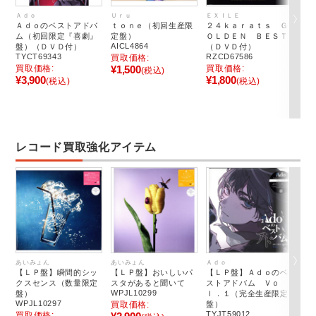
Ａｄｏ
Ｕｒｕ
ＥＸＩＬＥ
ｔｉ
Ａｄｏのベストアドバ
ｔｏｎｅ（初回生産限
２４ｋａｒａｔｓ Ｇ
Ｍ
ム（初回限定『喜劇』
定盤）
ＯＬＤＥＮ ＢＥＳＴ
回
AICL4864
盤）（ＤＶＤ付）
（ＤＶＤ付）
付
TYCT69343
RZCD67586
OV
買取価格:
買取価格:
¥1,500
買取価格:
買
(税込)
¥3,900
¥1,800
¥1
(税込)
(税込)
レコード買取強化アイテム
あいみょん
あいみょん
Ａｄｏ
サカ
【ＬＰ盤】瞬間的シッ
【ＬＰ盤】おいしいパ
【ＬＰ盤】Ａｄｏのベ
【
クスセンス（数量限定
スタがあると聞いて
ストアドバム Ｖｏ
ｅ
WPJL10299
盤）
ｌ．１（完全生産限定
ア
WPJL10297
買取価格:
盤）
盤
TYJT59012
VIJ
買取価格: