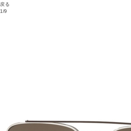
戻る
1
/
9