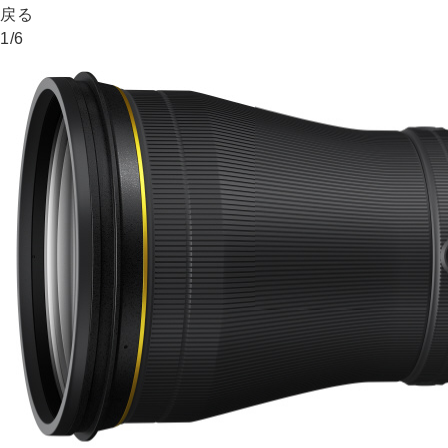
戻る
1
/
6