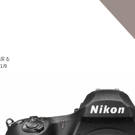
戻る
1
/
9