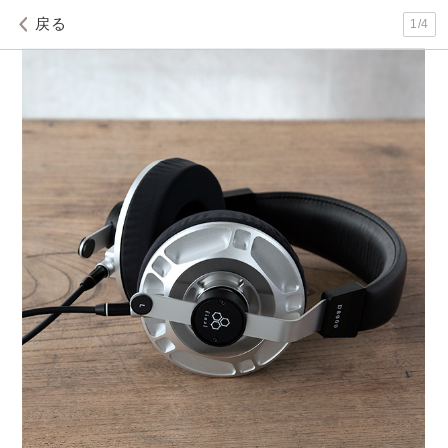
戻る
1
/
4