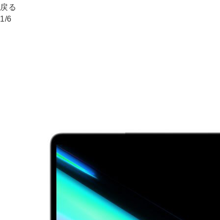
戻る
1
/
6