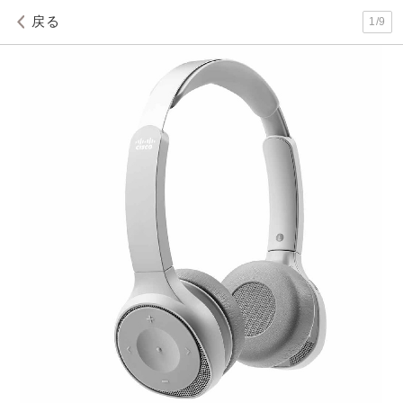
戻る
1
/
9