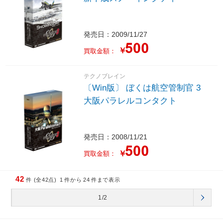
発売日：2009/11/27
￥
買取金額：
テクノブレイン
〔Win版〕 ぼくは航空管制官 3
大阪パラレルコンタクト
発売日：2008/11/21
￥
買取金額：
42
件 (全42点)
1
件から
24
件まで表示
1/2