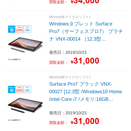
￥
買取金額：
Microsoft(マイクロソフト)
Windowsタブレット Surface
Pro7（サーフェスプロ7） プラチ
ナ VNX-00014 ［12.3型
/Windows10 Home /intel Core i7 /
発売日：2019/10/23
メモリ：16GB /SSD：256GB
/Office HomeandBusiness /2019
￥
買取金額：
年10月モデル］
Microsoft(マイクロソフト)
Surface Pro7 ブラック VNX-
00027 [12.3型 /Windows10 Home
/intel Core i7 /メモリ:16GB
/SSD:256GB /2019年モデル]
発売日：2019/10/23
￥
買取金額：