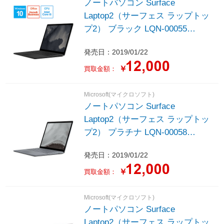
ノートパソコン Surface
Laptop2（サーフェス ラップトッ
プ2） ブラック LQN-00055
［13.5型 /Windows10 Home /intel
発売日：2019/01/22
Core i5 /Office HomeandBusiness
/メモリ：8GB /SSD：256GB
￥
買取金額：
/2019年1月モデル］
Microsoft(マイクロソフト)
ノートパソコン Surface
Laptop2（サーフェス ラップトッ
プ2） プラチナ LQN-00058
［13.5型 /Windows10 Home /intel
発売日：2019/01/22
Core i5 /Office HomeandBusiness
/メモリ：8GB /SSD：256GB
￥
買取金額：
/2019年1月モデル］
Microsoft(マイクロソフト)
ノートパソコン Surface
Laptop2（サーフェス ラップトッ