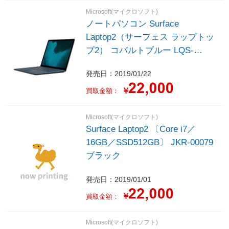
Microsoft(マイクロソフト)
ノートパソコン Surface
Laptop2（サーフェス ラップトッ
プ2） コバルトブルー LQS-
00059 ［13.5型 /Windows10
発売日：2019/01/22
Home /intel Core i7 /Office
HomeandBusiness /メモリ：
￥
買取金額：
16GB /SSD：512GB /2019年1月
モデル］
Microsoft(マイクロソフト)
Surface Laptop2 〔Core i7／
16GB／SSD512GB〕 JKR-00079
ブラック
発売日：2019/01/01
￥
買取金額：
Microsoft(マイクロソフト)