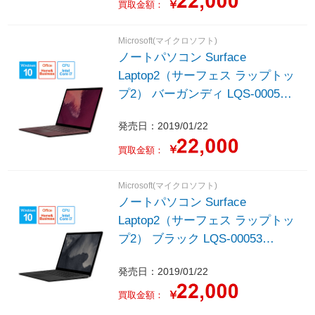
/メモリ：16GB /SSD：512GB
￥
買取金額：
/2019年1月モデル］
Microsoft(マイクロソフト)
ノートパソコン Surface
Laptop2（サーフェス ラップトッ
プ2） バーガンディ LQS-00057
［13.5型 /Windows10 Home /intel
発売日：2019/01/22
Core i7 /Office HomeandBusiness
/メモリ：16GB /SSD：512GB
￥
買取金額：
/2019年1月モデル］
Microsoft(マイクロソフト)
ノートパソコン Surface
Laptop2（サーフェス ラップトッ
プ2） ブラック LQS-00053
［13.5型 /Windows10 Home /intel
発売日：2019/01/22
Core i7 /Office HomeandBusiness
/メモリ：16GB /SSD：512GB
￥
買取金額：
/2019年1月モデル］