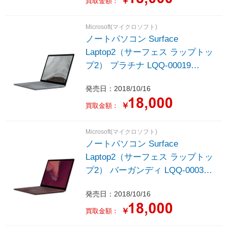
￥
買取金額：
/2018年10月モデル］
Microsoft(マイクロソフト)
ノートパソコン Surface
Laptop2（サーフェス ラップトッ
プ2） プラチナ LQQ-00019
［13.5型 /Windows10 Home /intel
発売日：2018/10/16
Core i7 /Office HomeandBusiness
/メモリ：8GB /SSD：256GB
￥
買取金額：
/2018年10月モデル］
Microsoft(マイクロソフト)
ノートパソコン Surface
Laptop2（サーフェス ラップトッ
プ2） バーガンディ LQQ-00037
［13.5型 /Windows10 Home /intel
発売日：2018/10/16
Core i7 /Office HomeandBusiness
/メモリ：8GB /SSD：256GB
￥
買取金額：
/2018年10月モデル］