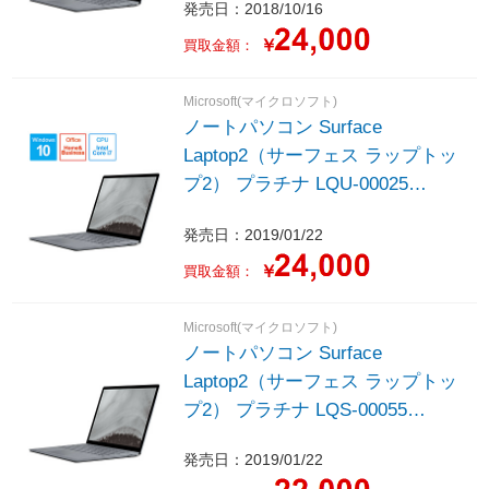
発売日：2018/10/16
Core i7 /Office HomeandBusiness
/メモリ：16GB /SSD：1TB /2018
￥
買取金額：
年10月モデル］
Microsoft(マイクロソフト)
ノートパソコン Surface
Laptop2（サーフェス ラップトッ
プ2） プラチナ LQU-00025
［13.5型 /Windows10 Home /intel
発売日：2019/01/22
Core i7 /Office HomeandBusiness
/メモリ：16GB /SSD：1TB /2019
￥
買取金額：
年1月モデル］
Microsoft(マイクロソフト)
ノートパソコン Surface
Laptop2（サーフェス ラップトッ
プ2） プラチナ LQS-00055
［13.5型 /Windows10 Home /intel
発売日：2019/01/22
Core i7 /Office HomeandBusiness