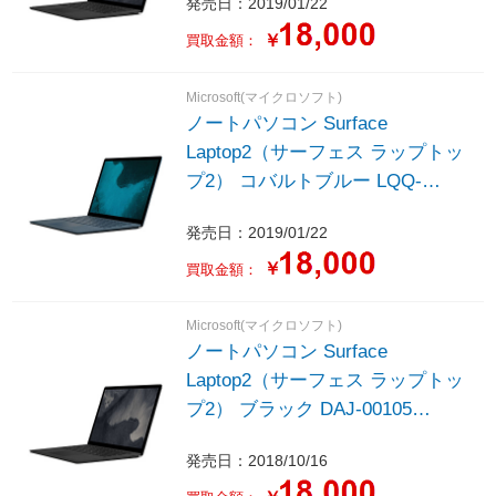
発売日：2019/01/22
Core i7 /Office HomeandBusiness
/メモリ：8GB /SSD：256GB
￥
買取金額：
/2019年1月モデル］
Microsoft(マイクロソフト)
ノートパソコン Surface
Laptop2（サーフェス ラップトッ
プ2） コバルトブルー LQQ-
00059 ［13.5型 /Windows10
発売日：2019/01/22
Home /intel Core i7 /Office
HomeandBusiness /メモリ：8GB
￥
買取金額：
/SSD：256GB /2019年1月モデ
ル］
Microsoft(マイクロソフト)
ノートパソコン Surface
Laptop2（サーフェス ラップトッ
プ2） ブラック DAJ-00105
［13.5型 /Windows10 Home /intel
発売日：2018/10/16
Core i7 /Office HomeandBusiness
/メモリ：8GB /SSD：256GB