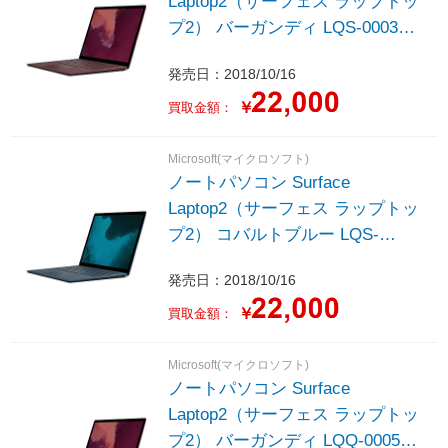
Laptop2（サーフェス ラップトッ
プ2） バーガンディ LQS-00037
［13.5型 /Windows10 Home /intel
発売日：2018/10/16
Core i7 /Office HomeandBusiness
/メモリ：16GB /SSD：512GB
￥
買取金額：
/2018年10月モデル］
Microsoft(マイクロソフト)
ノートパソコン Surface
Laptop2（サーフェス ラップトッ
プ2） コバルトブルー LQS-
00051 ［13.5型 /Windows10
発売日：2018/10/16
Home /intel Core i7 /Office
HomeandBusiness /メモリ：
￥
買取金額：
16GB /SSD：512GB /2018年10月
モデル］
Microsoft(マイクロソフト)
ノートパソコン Surface
Laptop2（サーフェス ラップトッ
プ2） バーガンディ LQQ-00057