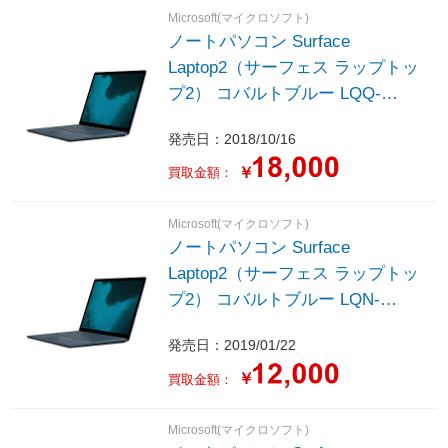
Microsoft(マイクロソフト)
ノートパソコン Surface
Laptop2（サーフェス ラップトッ
プ2） コバルトブルー LQQ-
00051 ［13.5型 /Windows10
発売日：2018/10/16
Home /intel Core i7 /Office
HomeandBusiness /メモリ：8GB
￥
買取金額：
/SSD：256GB /2018年10月モデ
ル］
Microsoft(マイクロソフト)
ノートパソコン Surface
Laptop2（サーフェス ラップトッ
プ2） コバルトブルー LQN-
00062 ［13.5型 /Windows10
発売日：2019/01/22
Home /intel Core i5 /Office
HomeandBusiness /メモリ：8GB
￥
買取金額：
/SSD：256GB /2019年1月モデ
ル］
Microsoft(マイクロソフト)