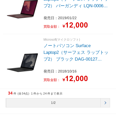
プ2） バーガンディ LQN-00060
［13.5型 /Windows10 Home /intel
発売日：2019/01/22
Core i5 /Office HomeandBusiness
/メモリ：8GB /SSD：256GB
￥
買取金額：
/2019年1月モデル］
Microsoft(マイクロソフト)
ノートパソコン Surface
Laptop2（サーフェス ラップトッ
プ2） ブラック DAG-00127
［13.5型 /Windows10 Home /intel
発売日：2018/10/16
Core i5 /Office HomeandBusiness
/メモリ：8GB /SSD：256GB
￥
買取金額：
/2018年10月モデル］
34
件 (全34点)
1
件から
24
件まで表示
1/2