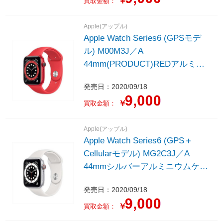
￥
買取金額：
Apple(アップル)
Apple Watch Series6 (GPSモデ
ル) M00M3J／A
44mm(PRODUCT)REDアルミニ
ウムケースと (PRODUCT)REDス
発売日：2020/09/18
ポーツバンド - レギュラー
￥
買取金額：
Apple(アップル)
Apple Watch Series6 (GPS＋
Cellularモデル) MG2C3J／A
44mmシルバーアルミニウムケー
スとホワイトスポーツバンド - レ
発売日：2020/09/18
ギュラー
￥
買取金額：