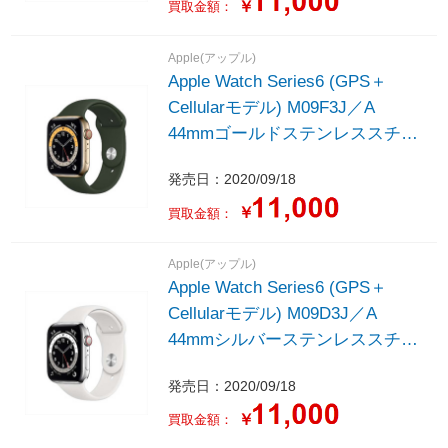
￥
買取金額：
Apple(アップル)
Apple Watch Series6 (GPS＋
Cellularモデル) M09F3J／A
44mmゴールドステンレススチー
ルケースとキプロスグリーンスポ
発売日：2020/09/18
ーツバンド - レギュラー
￥
買取金額：
Apple(アップル)
Apple Watch Series6 (GPS＋
Cellularモデル) M09D3J／A
44mmシルバーステンレススチー
ルケースとホワイトスポーツバン
発売日：2020/09/18
ド - レギュラー
￥
買取金額：