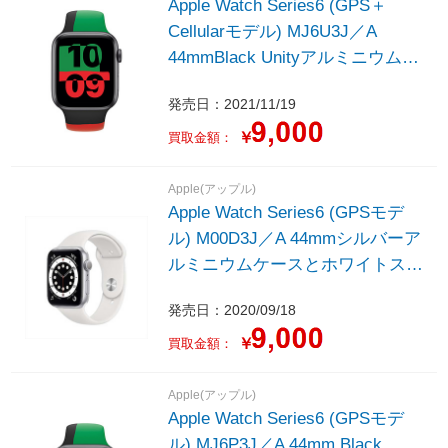
Apple Watch Series6 (GPS＋
Cellularモデル) MJ6U3J／A
44mmBlack Unityアルミニウムケ
ースと Black Unityスポーツバン
発売日：2021/11/19
ド - レギュラー
￥
買取金額：
Apple(アップル)
Apple Watch Series6 (GPSモデ
ル) M00D3J／A 44mmシルバーア
ルミニウムケースとホワイトスポ
ーツバンド - レギュラー
発売日：2020/09/18
￥
買取金額：
Apple(アップル)
Apple Watch Series6 (GPSモデ
ル) MJ6P3J／A 44mm Black