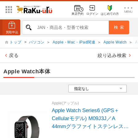
来店予約
ログイン
はじめての方
トップ
>
パソコン
＞
Apple・Mac・iPad関連
＞
Apple Watch
＞
A
戻る
絞り込み検索
Apple Watch本体
Apple(アップル)
Apple Watch Series6 (GPS＋
Cellularモデル) M09J3J／A
44mmグラファイトステンレスス
チールケースとグラファイトミラ