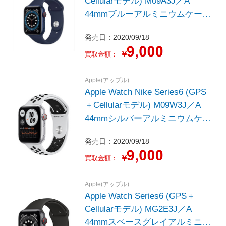
Cellularモデル) M09A3J／A
44mmブルーアルミニウムケース
とディープネイビースポーツバン
発売日：2020/09/18
ド - レギュラー
￥
買取金額：
Apple(アップル)
Apple Watch Nike Series6 (GPS
＋Cellularモデル) M09W3J／A
44mmシルバーアルミニウムケー
スとピュアプラチナム／ブラック
発売日：2020/09/18
Nikeスポーツバンド - レギュラー
￥
買取金額：
Apple(アップル)
Apple Watch Series6 (GPS＋
Cellularモデル) MG2E3J／A
44mmスペースグレイアルミニウ