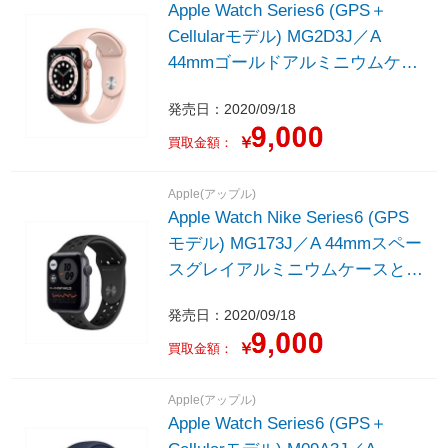
Apple Watch Series6 (GPS＋
Cellularモデル) MG2D3J／A
44mmゴールドアルミニウムケー
スとピンクサンドスポーツバンド
発売日：2020/09/18
- レギュラー
￥
買取金額：
Apple(アップル)
Apple Watch Nike Series6 (GPS
モデル) MG173J／A 44mmスペー
スグレイアルミニウムケースとア
ンスラサイト／ブラックNikeスポ
発売日：2020/09/18
ーツバンド - レギュラー
￥
買取金額：
Apple(アップル)
Apple Watch Series6 (GPS＋