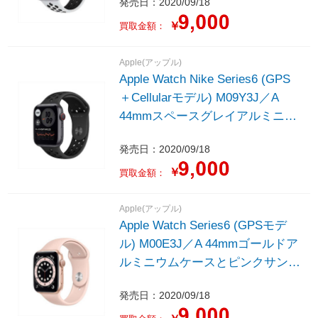
発売日：2020/09/18
バンド - レギュラー
￥
買取金額：
Apple(アップル)
Apple Watch Nike Series6 (GPS
＋Cellularモデル) M09Y3J／A
44mmスペースグレイアルミニウ
ムケースとアンスラサイト／ブラ
発売日：2020/09/18
ックNikeスポーツバンド - レギュ
ラー
￥
買取金額：
Apple(アップル)
Apple Watch Series6 (GPSモデ
ル) M00E3J／A 44mmゴールドア
ルミニウムケースとピンクサンド
スポーツバンド - レギュラー
発売日：2020/09/18