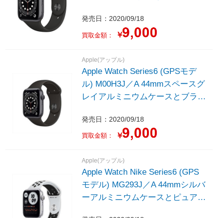
ムケースとブラックスポーツバン
発売日：2020/09/18
ド - レギュラー
￥
買取金額：
Apple(アップル)
Apple Watch Series6 (GPSモデ
ル) M00H3J／A 44mmスペースグ
レイアルミニウムケースとブラッ
クスポーツバンド - レギュラー
発売日：2020/09/18
￥
買取金額：
Apple(アップル)
Apple Watch Nike Series6 (GPS
モデル) MG293J／A 44mmシルバ
ーアルミニウムケースとピュアプ
ラチナム／ブラックNikeスポーツ