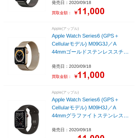
発売日：2020/09/18
ネーゼループ
￥
買取金額：
Apple(アップル)
Apple Watch Series6 (GPS＋
Cellularモデル) M09G3J／A
44mmゴールドステンレススチー
ルケースとゴールドミラネーゼル
発売日：2020/09/18
ープ
￥
買取金額：
Apple(アップル)
Apple Watch Series6 (GPS＋
Cellularモデル) M09H3J／A
44mmグラファイトステンレスス
チールケースとブラックスポーツ
発売日：2020/09/18
バンド - レギュラー