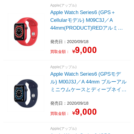
Apple(アップル)
Apple Watch Series6 (GPS＋
Cellularモデル) M09C3J／A
44mm(PRODUCT)REDアルミニ
ウムケースと (PRODUCT)REDス
発売日：2020/09/18
ポーツバンド - レギュラー
￥
買取金額：
Apple(アップル)
Apple Watch Series6 (GPSモデ
ル) M00J3J／A 44mm ブルーアル
ミニウムケースとディープネイビ
ースポーツバンド
発売日：2020/09/18
￥
買取金額：
Apple(アップル)