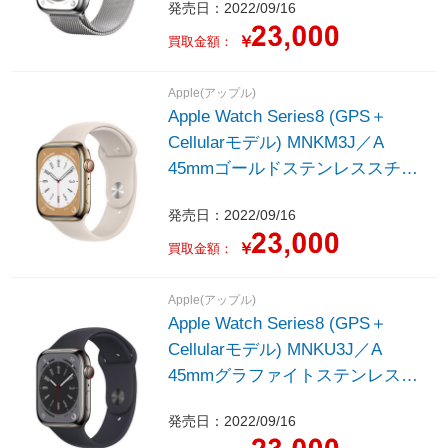
発売日：2022/09/16
ープ
￥
買取金額：
Apple(アップル)
Apple Watch Series8 (GPS＋
Cellularモデル) MNKM3J／A
45mmゴールドステンレススチー
ルケースとスターライトスポーツ
発売日：2022/09/16
バンド - レギュラー
￥
買取金額：
Apple(アップル)
Apple Watch Series8 (GPS＋
Cellularモデル) MNKU3J／A
45mmグラファイトステンレスス
チールケースとミッドナイトスポ
発売日：2022/09/16
ーツバンド - レギュラー