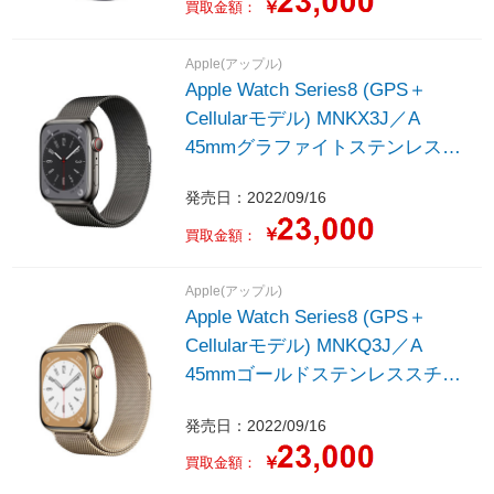
￥
買取金額：
Apple(アップル)
Apple Watch Series8 (GPS＋
Cellularモデル) MNKX3J／A
45mmグラファイトステンレスス
チールケースとグラファイトミラ
発売日：2022/09/16
ネーゼループ
￥
買取金額：
Apple(アップル)
Apple Watch Series8 (GPS＋
Cellularモデル) MNKQ3J／A
45mmゴールドステンレススチー
ルケースとゴールドミラネーゼル
発売日：2022/09/16
ープ
￥
買取金額：