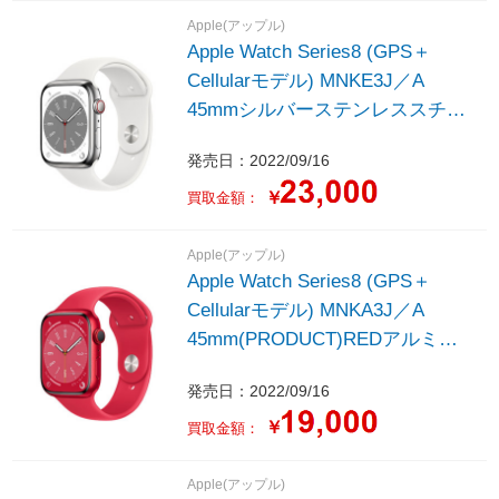
Apple(アップル)
Apple Watch Series8 (GPS＋
Cellularモデル) MNKE3J／A
45mmシルバーステンレススチー
ルケースとホワイトスポーツバン
発売日：2022/09/16
ド - レギュラー
￥
買取金額：
Apple(アップル)
Apple Watch Series8 (GPS＋
Cellularモデル) MNKA3J／A
45mm(PRODUCT)REDアルミニ
ウムケースと(PRODUCT)REDス
発売日：2022/09/16
ポーツバンド - レギュラー
￥
買取金額：
Apple(アップル)