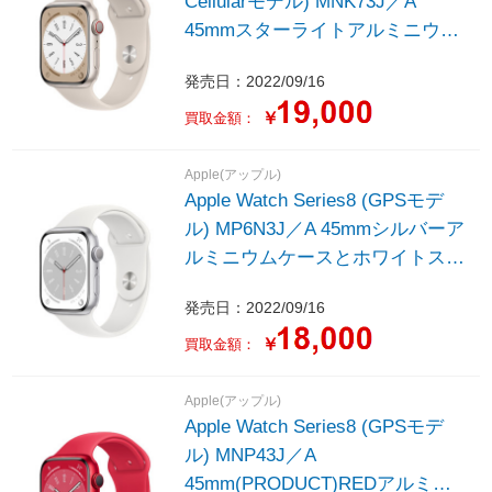
Cellularモデル) MNK73J／A
45mmスターライトアルミニウム
ケースとスターライトスポーツバ
発売日：2022/09/16
ンド - レギュラー
￥
買取金額：
Apple(アップル)
Apple Watch Series8 (GPSモデ
ル) MP6N3J／A 45mmシルバーア
ルミニウムケースとホワイトスポ
ーツバンド - レギュラー
発売日：2022/09/16
￥
買取金額：
Apple(アップル)
Apple Watch Series8 (GPSモデ
ル) MNP43J／A
45mm(PRODUCT)REDアルミニ