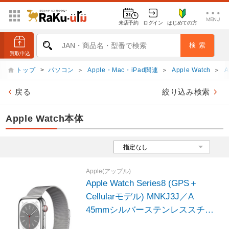
来店予約
ログイン
はじめての方
トップ
>
パソコン
＞
Apple・Mac・iPad関連
＞
Apple Watch
＞
A
戻る
絞り込み検索
Apple Watch本体
Apple(アップル)
Apple Watch Series8 (GPS＋
Cellularモデル) MNKJ3J／A
45mmシルバーステンレススチー
ルケースとシルバーミラネーゼル