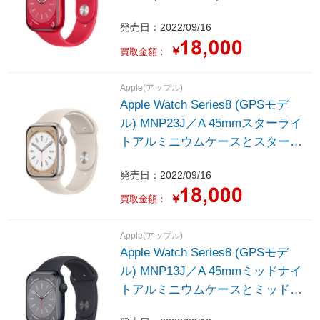
ウムケースと(PRODUCT)REDス
発売日：2022/09/16
ポーツバンド - レギュラー
￥
買取金額：
Apple(アップル)
Apple Watch Series8 (GPSモデ
ル) MNP23J／A 45mmスターライ
トアルミニウムケースとスターラ
イトスポーツバンド - レギュラー
発売日：2022/09/16
￥
買取金額：
Apple(アップル)
Apple Watch Series8 (GPSモデ
ル) MNP13J／A 45mmミッドナイ
トアルミニウムケースとミッドナ
イトスポーツバンド - レギュラー