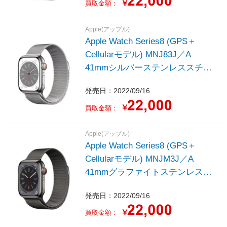
￥
買取金額：
Apple(アップル)
Apple Watch Series8 (GPS＋
Cellularモデル) MNJ83J／A
41mmシルバーステンレススチー
ルケースとシルバーミラネーゼル
発売日：2022/09/16
ープ
￥
買取金額：
Apple(アップル)
Apple Watch Series8 (GPS＋
Cellularモデル) MNJM3J／A
41mmグラファイトステンレスス
チールケースとグラファイトミラ
発売日：2022/09/16
ネーゼループ
￥
買取金額：