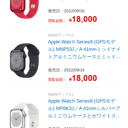
ウムケースと(PRODUCT)REDス
発売日：2022/09/16
ポーツバンド - レギュラー
￥
買取金額：
Apple(アップル)
Apple Watch Series8 (GPSモデ
ル) MNP53J／A 41mmミッドナイ
トアルミニウムケースとミッドナ
イトスポーツバンド - レギュラー
発売日：2022/09/16
￥
買取金額：
Apple(アップル)
Apple Watch Series8 (GPSモデ
ル) MP6K3J／A 41mmシルバーア
ルミニウムケースとホワイトスポ
ーツバンド - レギュラー