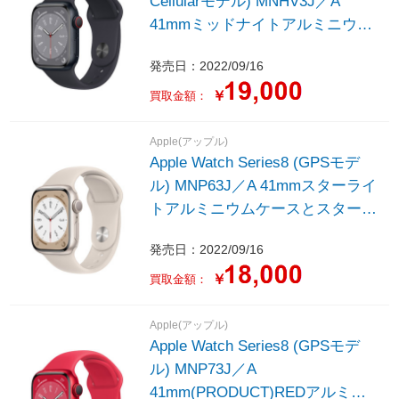
Cellularモデル) MNHV3J／A
41mmミッドナイトアルミニウム
ケースとミッドナイトスポーツバ
発売日：2022/09/16
ンド - レギュラー
￥
買取金額：
Apple(アップル)
Apple Watch Series8 (GPSモデ
ル) MNP63J／A 41mmスターライ
トアルミニウムケースとスターラ
イトスポーツバンド - レギュラー
発売日：2022/09/16
￥
買取金額：
Apple(アップル)
Apple Watch Series8 (GPSモデ
ル) MNP73J／A
41mm(PRODUCT)REDアルミニ