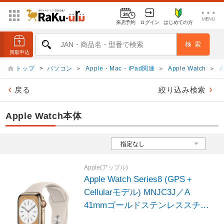
来店予約
ログイン
はじめての方
トップ
>
パソコン
＞
Apple・Mac・iPad関連
＞
Apple Watch
＞
A
戻る
絞り込み検索
Apple Watch本体
Apple(アップル)
Apple Watch Series8 (GPS＋
Cellularモデル) MNJC3J／A
41mmゴールドステンレススチー
ルケースとスターライトスポーツ