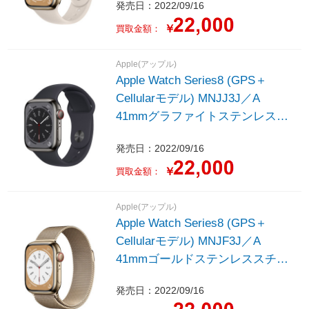
発売日：2022/09/16
バンド - レギュラー
￥
買取金額：
Apple(アップル)
Apple Watch Series8 (GPS＋
Cellularモデル) MNJJ3J／A
41mmグラファイトステンレスス
チールケースとミッドナイトスポ
発売日：2022/09/16
ーツバンド - レギュラー
￥
買取金額：
Apple(アップル)
Apple Watch Series8 (GPS＋
Cellularモデル) MNJF3J／A
41mmゴールドステンレススチー
ルケースとゴールドミラネーゼル
発売日：2022/09/16
ープ