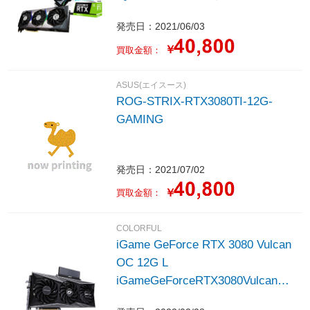
/12GB］
発売日：2021/06/03
￥
買取金額：
ASUS(エイスース)
ROG-STRIX-RTX3080TI-12G-
GAMING
発売日：2021/07/02
￥
買取金額：
COLORFUL
iGame GeForce RTX 3080 Vulcan
OC 12G L
iGameGeForceRTX3080VulcanO
C12GL ［GeForce RTXシリーズ