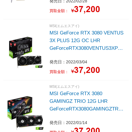
発売日：2022/02/28
/12GB］
￥
買取金額：
MSI(エムエスアイ)
MSI GeForce RTX 3080 VENTUS
3X PLUS 12G OC LHR
GeForceRTX3080VENTUS3XPLU
S12GOCLHR
発売日：2022/03/04
￥
買取金額：
MSI(エムエスアイ)
MSI GeForce RTX 3080
GAMINGZ TRIO 12G LHR
GeForceRTX3080GAMINGZTRIO
12GLHR
発売日：2022/01/14