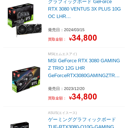
グラフィックボード GeForce
RTX 3080 VENTUS 3X PLUS 10G
OC LHR
GeForceRTX3080VENTUS3XPLU
発売日：2024/03/15
S10GOCLHR ［GeForce RTXシ
リーズ /10GB］
￥
買取金額：
MSI(エムエスアイ)
MSI GeForce RTX 3080 GAMING
Z TRIO 12G LHR
GeForceRTX3080GAMINGZTRIO
12GLHR
発売日：2023/12/20
￥
買取金額：
ASUS(エイスース)
ゲーミンググラフィックボード
TUF-RTX3080-O10G-GAMING