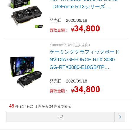
［GeForce RTXシリーズ
/10GB］
発売日：2020/09/18
￥
買取金額：
KuroutoShikou(玄人志向)
ゲーミンググラフィックボード
NVIDIA GEFORCE RTX 3080
GG-RTX3080-E10GB/TP
［GeForce RTXシリーズ
発売日：2020/09/18
/10GB］
￥
買取金額：
49
件 (全49点)
1
件から
24
件まで表示
1/3