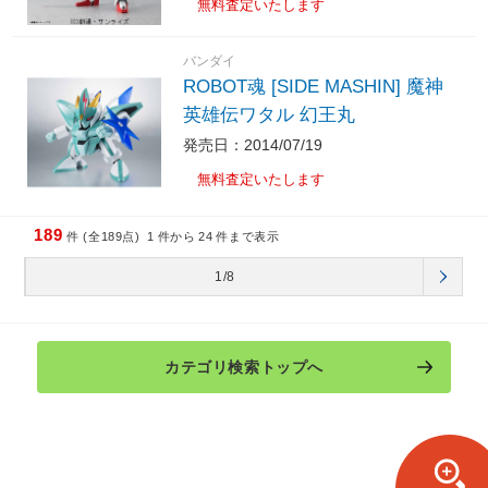
無料査定いたします
バンダイ
ROBOT魂 [SIDE MASHIN] 魔神
英雄伝ワタル 幻王丸
発売日：2014/07/19
無料査定いたします
189
件 (全189点)
1
件から
24
件まで表示
1/8
カテゴリ検索トップへ