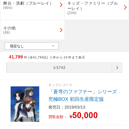
舞台・演劇（ブルーレイ）
キッズ・ファミリー（ブル
(904)
ーレイ）
(206)
その他
(69)
41,799
件 (全41,799点)
1
件から
24
件まで表示
1/1742
キングレコード
「蒼穹のファフナー」シリーズ
究極BOX 初回生産限定版
発売日：2019/03/13
￥
買取金額：