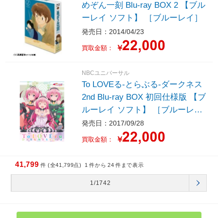
めぞん一刻 Blu-ray BOX 2 【ブル
ーレイ ソフト】 ［ブルーレイ］
発売日：2014/04/23
￥
買取金額：
NBCユニバーサル
To LOVEる-とらぶる-ダークネス
2nd Blu-ray BOX 初回仕様版 【ブ
ルーレイ ソフト】 ［ブルーレ
イ］
発売日：2017/09/28
￥
買取金額：
41,799
件 (全41,799点)
1
件から
24
件まで表示
1/1742