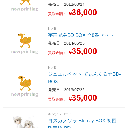
発売日：2012/08/24
￥
買取金額：
N／B
宇宙兄弟BD BOX 全8巻セット
発売日：2014/06/25
￥
買取金額：
N／B
ジュエルペット てぃんくる☆BD-
BOX
発売日：2013/07/22
￥
買取金額：
キングレコード
ヨスガノソラ Blu-ray BOX 初回
限定版 BD