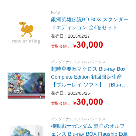
N／B
銀河英雄伝説BD BOX スタンダー
ドエディション 全4巻セット
発売日：2015/02/27
￥
買取金額：
バンダイナムコフィルムワークス
超時空要塞マクロス Blu-ray Box
Complete Edition 初回限定生産
【ブルーレイ ソフト】 ［Blu-ray
Disc］
発売日：2012/05/25
￥
買取金額：
バンダイナムコフィルムワークス
機動戦士ガンダム 鉄血のオルフ
ェンズ Blu-ray BOX Flagship Edit