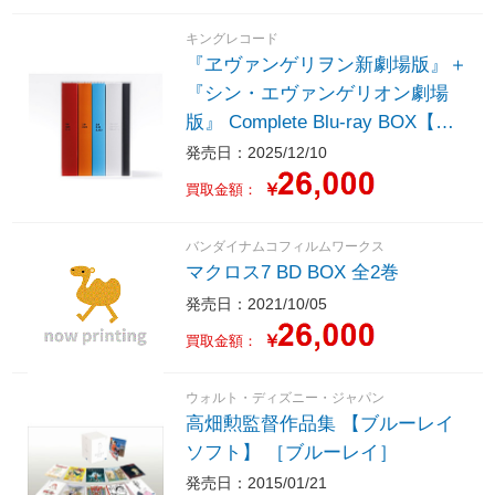
キングレコード
『ヱヴァンゲリヲン新劇場版』＋
『シン・エヴァンゲリオン劇場
版』 Complete Blu-ray BOX【初
回限定版】（Blu-ray＋4K Ultra H
発売日：2025/12/10
D Blu-ray）
￥
買取金額：
バンダイナムコフィルムワークス
マクロス7 BD BOX 全2巻
発売日：2021/10/05
￥
買取金額：
ウォルト・ディズニー・ジャパン
高畑勲監督作品集 【ブルーレイ
ソフト】 ［ブルーレイ］
発売日：2015/01/21