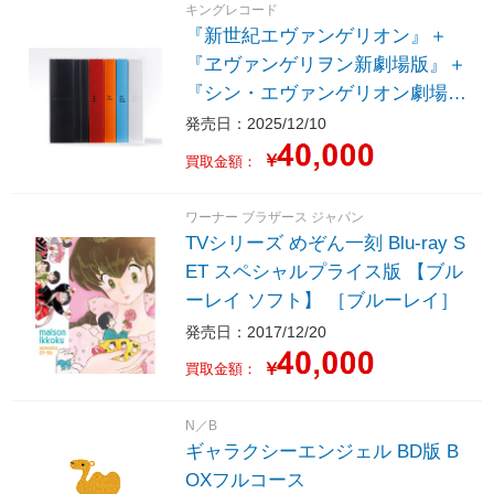
キングレコード
『新世紀エヴァンゲリオン』＋
『ヱヴァンゲリヲン新劇場版』＋
『シン・エヴァンゲリオン劇場
版』 Full Complete Blu-ray BOX
発売日：2025/12/10
【初回限定版】（Blu-ray＋4K Ult
￥
買取金額：
ra HD Blu-ray）
ワーナー ブラザース ジャパン
TVシリーズ めぞん一刻 Blu-ray S
ET スペシャルプライス版 【ブル
ーレイ ソフト】 ［ブルーレイ］
発売日：2017/12/20
￥
買取金額：
N／B
ギャラクシーエンジェル BD版 B
OXフルコース