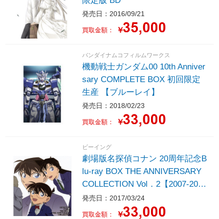
発売日：2016/09/21
￥
買取金額：
バンダイナムコフィルムワークス
機動戦士ガンダム00 10th Anniver
sary COMPLETE BOX 初回限定
生産 【ブルーレイ】
発売日：2018/02/23
￥
買取金額：
ビーイング
劇場版名探偵コナン 20周年記念B
lu-ray BOX THE ANNIVERSARY
COLLECTION Vol．2【2007-201
6】 完全数量限定生産 【ブルー
発売日：2017/03/24
レイ ソフト】 ［Blu-ray Disc］
￥
買取金額：