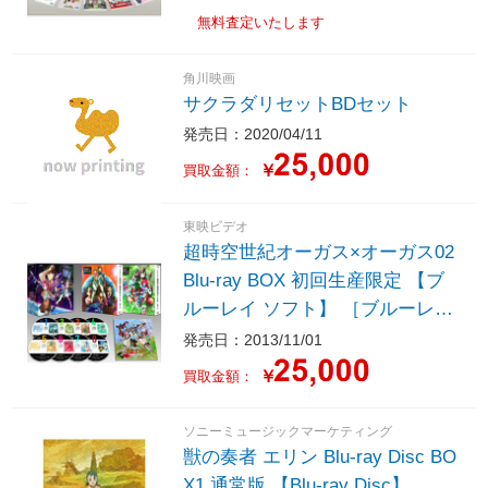
無料査定いたします
角川映画
サクラダリセットBDセット
発売日：2020/04/11
￥
買取金額：
東映ビデオ
超時空世紀オーガス×オーガス02
Blu-ray BOX 初回生産限定 【ブ
ルーレイ ソフト】 ［ブルーレ
イ］
発売日：2013/11/01
￥
買取金額：
ソニーミュージックマーケティング
獣の奏者 エリン Blu-ray Disc BO
X1 通常版 【Blu-ray Disc】