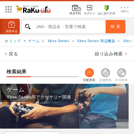
来店予約
ログイン
はじめての方
トップ
>
ゲーム
＞
Xbox Series
＞
Xbox Series 周辺機器
＞
Xbo
戻る
絞り込み検索
検索結果
宅配買取
店舗買取
出張買取
ゲーム
Xbox Series用アクセサリー関連