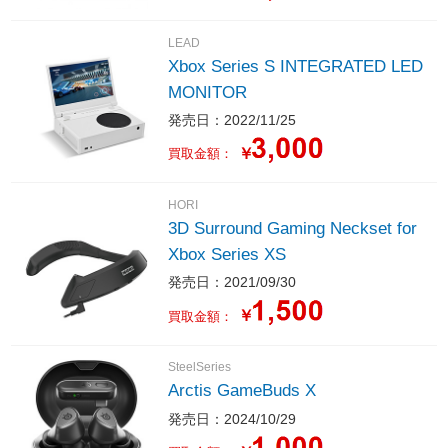
LEAD
Xbox Series S INTEGRATED LED
MONITOR
発売日：2022/11/25
￥
買取金額：
HORI
3D Surround Gaming Neckset for
Xbox Series XS
発売日：2021/09/30
￥
買取金額：
SteelSeries
Arctis GameBuds X
発売日：2024/10/29