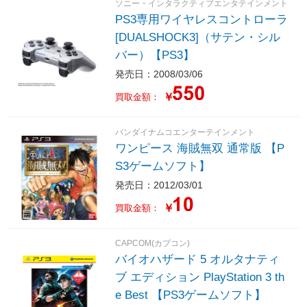
ソニー・インタラクティブエンタテインメント
PS3専用ワイヤレスコントローラ
[DUALSHOCK3]（サテン・シル
バー）【PS3】
発売日：2008/03/06
￥
買取金額：
バンダイナムコエンターテインメント
ワンピース 海賊無双 通常版 【P
S3ゲームソフト】
発売日：2012/03/01
￥
買取金額：
CAPCOM(カプコン)
バイオハザード 5 オルタナティ
ブ エディション PlayStation 3 th
e Best 【PS3ゲームソフト】