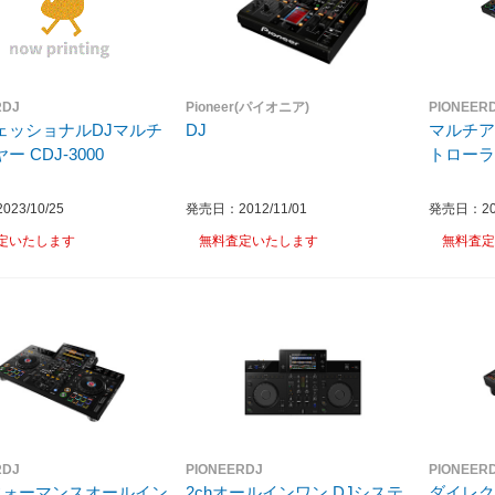
RDJ
Pioneer(パイオニア)
PIONEER
ェッショナルDJマルチ
DJ
マルチア
プレイヤー CDJ-3000
23/10/25
発売日：2012/11/01
発売日：202
定いたします
無料査定いたします
無料査定
RDJ
PIONEERDJ
PIONEER
パフォーマンスオールイン
2chオールインワン DJシステ
ダイレ