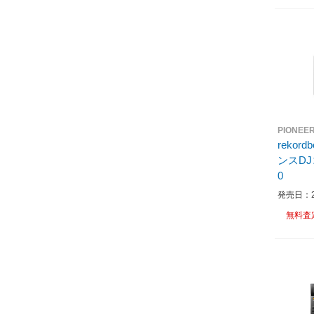
PIONEE
rekor
ンスDJコ
0
発売日：20
無料査