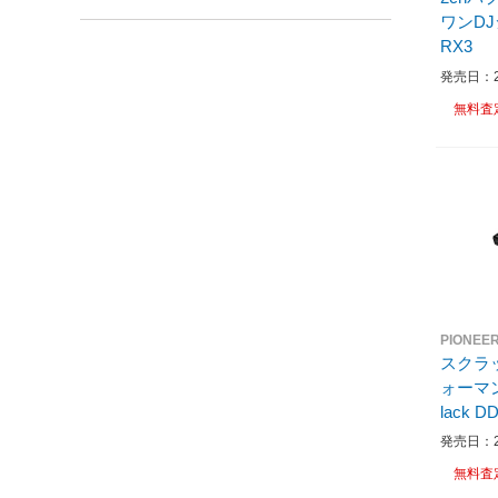
ワンDJシステム
RX3
発売日：20
無料査
PIONEE
スクラッ
ォーマン
lack D
発売日：20
無料査