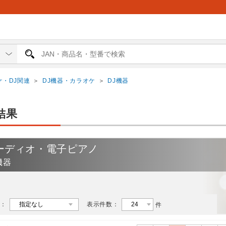
・DJ関連
＞
DJ機器・カラオケ
＞
DJ機器
結果
ーディオ・電子ピアノ
機器
：
表示件数：
件