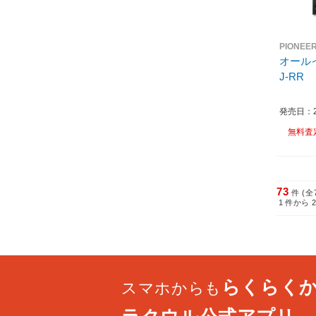
PIONEE
オールイ
J-RR
発売日：20
無料査
73
件 (全
1
件から
らくらく
スマホからも