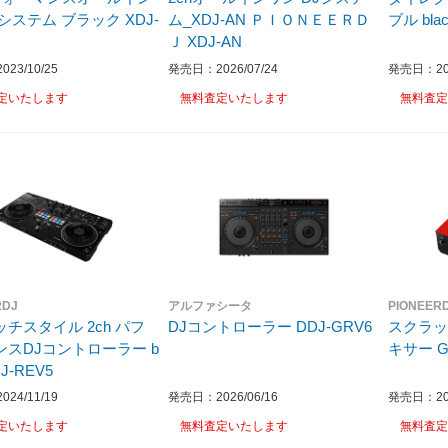
 ブラック XDJ-
ム_XDJ-AN ＰＩＯＮＥＥＲＤ
ブル 
Ｊ XDJ-AN
23/10/25
発売日：2026/07/24
発売日：202
定いたします
無料査定いたします
無料査定
RDJ
アルファシータ
PIONEER
チスタイル 2ch パフ
DJコントローラー DDJ-GRV6
スクラッチ
スDJコントローラー b
キ
DJ-REV5
24/11/19
発売日：2026/06/16
発売日：202
定いたします
無料査定いたします
無料査定