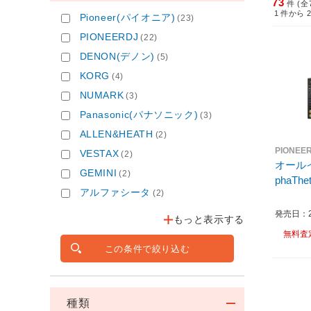
73
件 (全
1
件から
Pioneer(パイオニア)
(23)
PIONEERDJ
(22)
DENON(デノン)
(5)
KORG
(4)
NUMARK
(3)
Panasonic(パナソニック)
(3)
ALLEN&HEATH
(2)
PIONEE
VESTAX
(2)
オールイ
GEMINI
(2)
アルファシータ
(2)
発売日：20
もっと表示する
無料査
この条件で絞り込む
種類