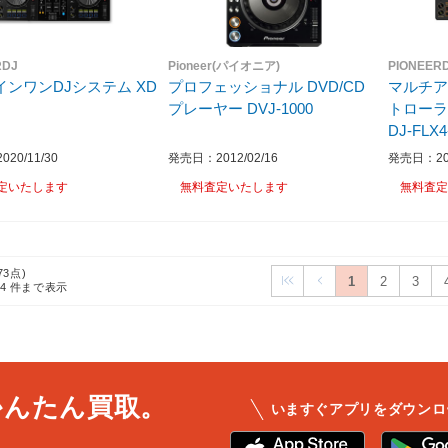
RDJ
Pioneer(パイオニア)
PIONEER
ンワンDJシステム XD
プロフェッショナル DVD/CD
マルチア
プレーヤー DVJ-1000
トローラー 
DJ-FLX4
20/11/30
発売日：2012/02/16
発売日：202
定いたします
無料査定いたします
無料査定
73点)
1
2
3
24
件まで表示
かんたん買取。
いますぐアプリをダウンロ