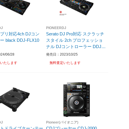
DJ
PIONEERDJ
プリ対応4ch DJコン
Serato DJ Pro対応 スクラッチ
トローラー black DDJ-FLX10
スタイル 2ch プロフェッショ
ナル DJコントローラー DDJ-R
EV7
4/06/28
発売日：2023/10/25
いたします
無料査定いたします
DJ
Pioneer(パイオニア)
クトドライブターンテー
CDJプレーヤー CDJ-2000