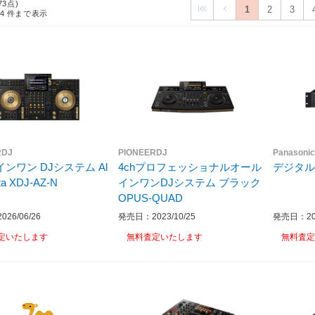
73点)
1
2
3
24
件まで表示
RDJ
PIONEERDJ
Panason
ンワン DJシステム Al
4chプロフェッショナルオール
phaTheta XDJ-AZ-N
インワンDJシステム ブラック
OPUS-QUAD
26/06/26
発売日：2023/10/25
発売日：202
定いたします
無料査定いたします
無料査定