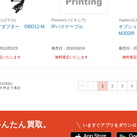
u(ユピテル)
Pioneer(パイオニア)
Yupiteru
Iアダプター OBD12-M
IPバスケーブル
オプショ
M202IR
12/01/23
発売日：2010/10/14
発売日：201
定いたします
無料査定いたします
無料査定
全225点)
1
2
3
4
24
件まで表示
かんたん買取。
いますぐアプリをダウンロ