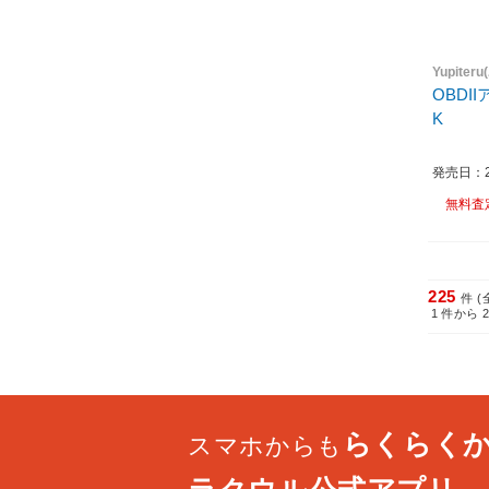
Yupiter
OBDI
K
発売日：20
無料査
225
件 (
1
件から
らくらく
スマホからも