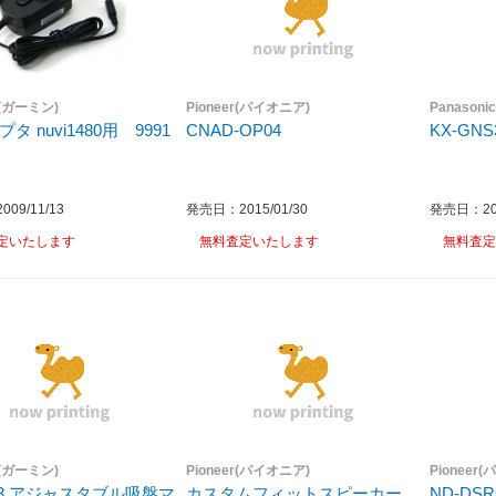
N(ガーミン)
Pioneer(パイオニア)
Panason
タ nuvi1480用 9991
CNAD-OP04
KX-GNS
09/11/13
発売日：2015/01/30
発売日：201
定いたします
無料査定いたします
無料査定
N(ガーミン)
Pioneer(パイオニア)
Pioneer
303 アジャスタブル吸盤マ
カスタムフィットスピーカー
ND-DS