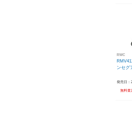
RWC
RMV41
ンセグ
発売日：20
無料査