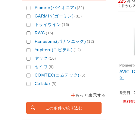
225
件 (
1
件から
Pioneer(パイオニア)
(81)
GARMIN(ガーミン)
(31)
トライウイン
(16)
RWC
(15)
Panasonic(パナソニック)
(12)
Yupiteru(ユピテル)
(12)
ヤック
(10)
Pionee
セイワ
(9)
AVIC
COMTEC(コムテック)
(6)
31
Cellstar
(5)
発売日：20
もっと表示する
無料査
この条件で絞り込む