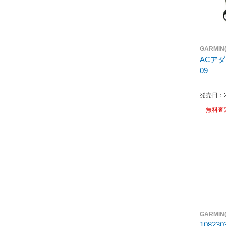
GARMI
ACアダプ
09
発売日：20
無料査
GARMI
1082