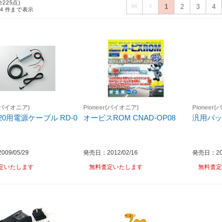
全225点)
1
2
3
4
24
件まで表示
r(パイオニア)
Pioneer(パイオニア)
Pioneer
-T20用電源ケーブル RD-0
オービスROM CNAD-OP08
汎用バ
09/05/29
発売日：2012/02/16
発売日：201
定いたします
無料査定いたします
無料査定