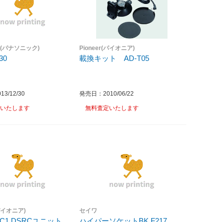
ic(パナソニック)
Pioneer(パイオニア)
30
載換キット AD-T05
3/12/30
発売日：2010/06/22
いたします
無料査定いたします
(パイオニア)
セイワ
RC1 DSRCユニット
ハイパーソケットBK F217