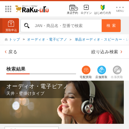
来店予約
ログイン
はじめての方
トップ
>
オーディオ・電子ピアノ
＞
単品オーディオ・スピーカー・
戻る
絞り込み検索
検索結果
宅配買取
店舗買取
出張買取
オーディオ・電子ピアノ
天井・壁掛けタイプ