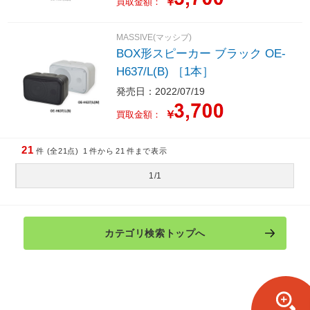
￥
買取金額：
MASSIVE(マッシブ)
BOX形スピーカー ブラック OE-
H637/L(B) ［1本］
発売日：2022/07/19
￥
買取金額：
21
件 (全21点)
1
件から
21
件まで表示
1/1
カテゴリ検索トップへ